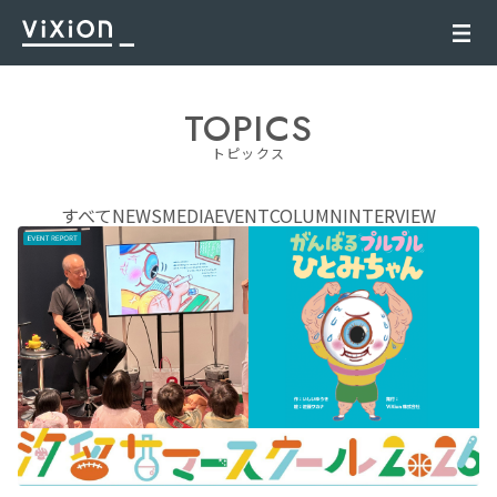
TOPICS
トピックス
すべて
NEWS
MEDIA
EVENT
COLUMN
INTERVIEW