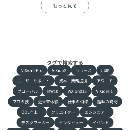
もっと見る
タグで検索する
ViXion2Pro
ViXion2
リリース
出展
ユーザーサポート
資本・業務提携
アワード
グローバル
MW10
ViXion01S
ViXion01
プロの技
近未来体験
仕事の相棒
趣味の時間
QOL向上
クリエイター
エンジニア
デスクワーカー
インタビュー
イベント