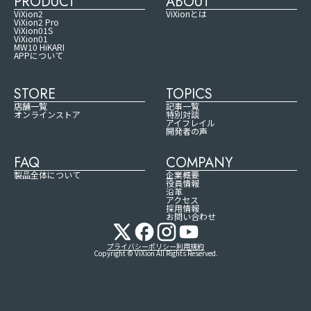
PRODUCT
ABOUT
ViXion2
ViXionとは
ViXion2 Pro
ViXion01S
ViXion01
MW10 HiKARI
APPについて
STORE
TOPICS
店舗一覧
記事一覧
オンラインストア
特別対談
アイフレイル
開発者の声
FAQ
COMPANY
製品全体について
企業概要
役員情報
沿革
アクセス
採用情報
お問い合わせ
プライバシーポリシー
利用規約
Copyright © ViXion All Rights Reserved.